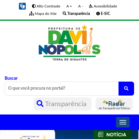
Alto Contraste
A +
A -
Acessibilidade
Mapa do Site
Transparência
E-SIC
Buscar
Transparência
Toggle
navigati