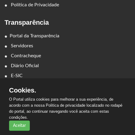
Política de Privacidade
Transparência
Portal da Transparência
Servidores
Contracheque
Diário Oficial
E-SIC
Cookies.
O Portal utiliza cookies para melhorar a sua experiência, de
acordo com a nossa Politica de privacidade localizado no rodapé
do portal, ao continuar navegando você aceita com estas
2026 - Prefeitura Municipal de Davinópolis. Todos os direitos
condições.
reservados.
Aceitar