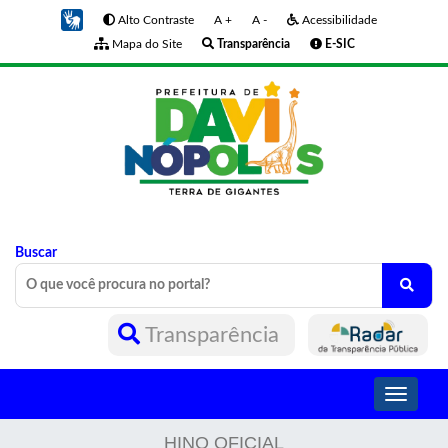
Alto Contraste
A +
A -
Acessibilidade
Mapa do Site
Transparência
E-SIC
Buscar
Transparência
Toggle
navigati
HINO OFICIAL