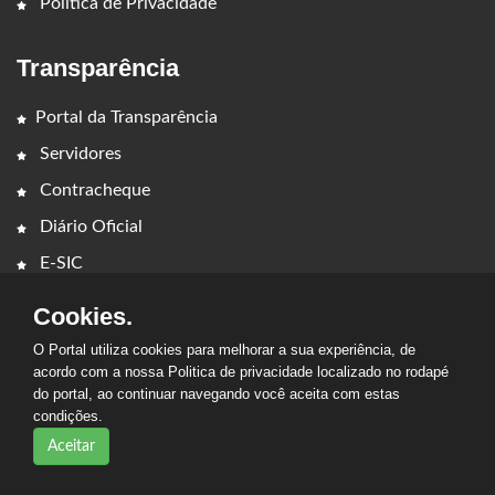
Política de Privacidade
Transparência
Portal da Transparência
Servidores
Contracheque
Diário Oficial
E-SIC
Cookies.
O Portal utiliza cookies para melhorar a sua experiência, de
acordo com a nossa Politica de privacidade localizado no rodapé
do portal, ao continuar navegando você aceita com estas
2026 - Prefeitura Municipal de Davinópolis. Todos os direitos
condições.
reservados.
Aceitar